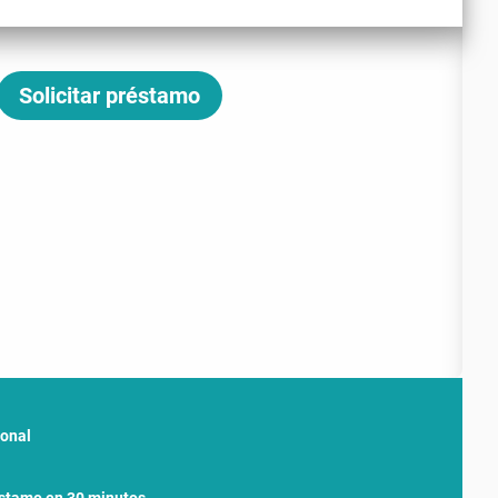
Solicitar préstamo
sonal
éstamo en 30 minutos