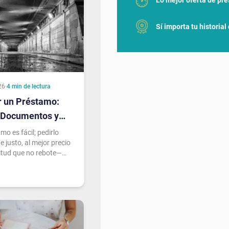
Sí importa tu historial
26
·
4
min de lectura
 un Préstamo:
, Documentos y
vitar
mo es fácil; pedirlo
e justo, al mejor precio
citud que no rebote—
a. Esta guía recorre el