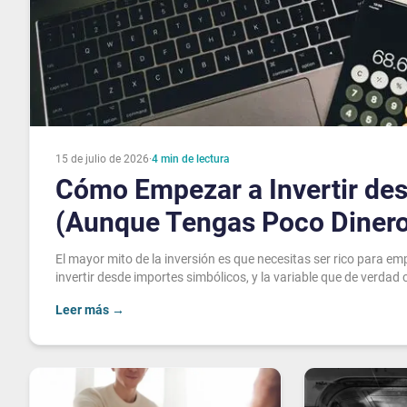
15 de julio de 2026
·
4
min de lectura
Cómo Empezar a Invertir de
(Aunque Tengas Poco Diner
El mayor mito de la inversión es que necesitas ser rico para e
invertir desde importes simbólicos, y la variable que de verdad 
Leer más
→