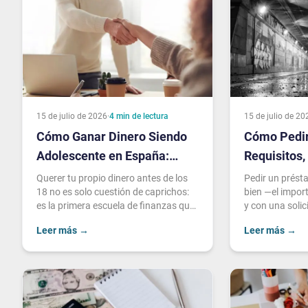
15 de julio de 2026
·
4
min de lectura
15 de julio de 20
Cómo Ganar Dinero Siendo
Cómo Pedir
Adolescente en España:
Requisitos
Ideas Reales
Errores a E
Querer tu propio dinero antes de los
Pedir un présta
18 no es solo cuestión de caprichos:
bien —el import
es la primera escuela de finanzas que
y con una soli
existe. La buena noticia es que hay
tiene su técnic
Leer más
→
Leer más
→
má