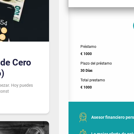
Préstamo
€ 1000
sde Cero
Plazo del préstamo
o)
30 Días
Total prestamo
mpezar. Hoy puedes
€ 1000
const
Asesor financiero per
Lo mejor oferta de pr