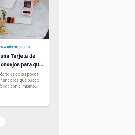
26
·
4
min de lectura
una Tarjeta de
Consejos para que
u Favor
rédito es de las pocas
inancieras que puede
rísima con el mismo
 depende de cómo
›