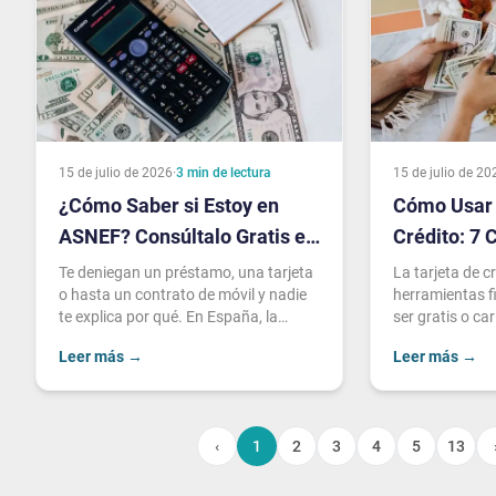
15 de julio de 2026
·
3
min de lectura
15 de julio de 20
¿Cómo Saber si Estoy en
Cómo Usar 
ASNEF? Consúltalo Gratis en
Crédito: 7 
Minutos
Juegue a t
Te deniegan un préstamo, una tarjeta
La tarjeta de c
o hasta un contrato de móvil y nadie
herramientas f
te explica por qué. En España, la
ser gratis o ca
causa más habitual tiene nombre
plástico: todo
Leer más
→
Leer más
→
propio: AS
configures
‹
1
2
3
4
5
13